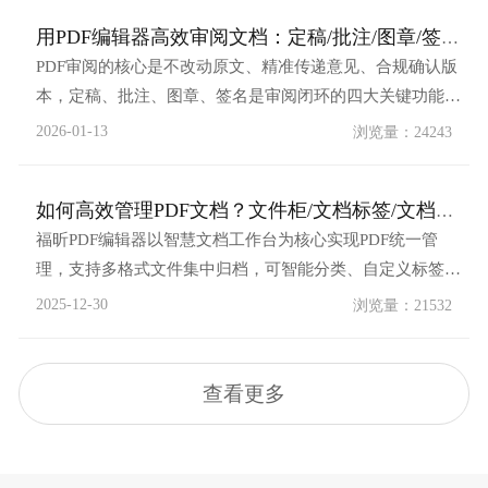
用接收的文件，一键搜索，精准查找！技巧一：文件又多又
用PDF编辑器高效审阅文档：定稿/批注/图章/签名全流程（附...
杂？1分钟学会文档自动分类...
PDF审阅的核心是不改动原文、精准传递意见、合规确认版
本，定稿、批注、图章、签名是审阅闭环的四大关键功能。
以下以福昕PDF编辑器（通用逻辑适用于AdobeAcrobat等主
2026-01-13
浏览量：24243
流工具）为例，提供可直接落地的操作步骤与实用技巧，适
配办公协作、合同审核、文件定稿等场景。一、前期准备：
如何高效管理PDF文档？文件柜/文档标签/文档定稿用起来！
打开文档并进入审阅模式1.打开...
福昕PDF编辑器以智慧文档工作台为核心实现PDF统一管
理，支持多格式文件集中归档，可智能分类、自定义标签并
自动同步文件夹。提供全文检索与文档雷达快速定位，批量
2025-12-30
浏览量：21532
统一页眉页脚、水印等元素。还能合并/拆分PDF、加密保险
柜存敏感文件，集成云存储与ECM系统，兼顾标准化管理与
安全协作，适配政企与个人高效办公需...
查看更多