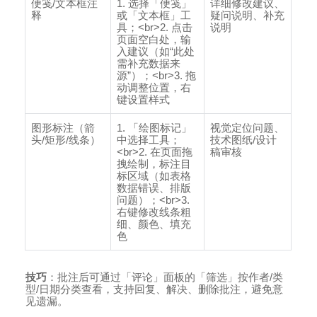
便笺
/
文本框注
1.
选择「便笺」
详细修改建议、
释
或「文本框」工
疑问说明、补充
具；
<br>2.
点击
说明
页面空白处，输
入建议（如
“
此处
需补充数据来
源
”
）；
<br>3.
拖
动调整位置，右
键设置样式
图形标注（箭
1.
「绘图标记」
视觉定位问题、
头
/
矩形
/
线条）
中选择工具；
技术图纸
/
设计
<br>2.
在页面拖
稿审核
拽绘制，标注目
标区域（如表格
数据错误、排版
问题）；
<br>3.
右键修改线条粗
细、颜色、填充
色
技巧
：批注后可通过「评论」面板的「筛选」按作者
/
类
型
/
日期分类查看，支持回复、解决、删除批注，避免意
见遗漏。