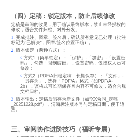
（四）定稿：锁定版本，防止后续修改
定稿是审阅的收尾，用于确认最终版本，禁止未经授权的
修改，适合文件归档、对外分发。
1.
完成批注、图章、签名后，确认所有意见已处理（批注
标记为
“
已解决
”
，图章
/
签名位置正确）。
2.
版本锁定（两种方式）：
￮
方式
1
（简单锁定）：「保护」
-
「加密」
-
「设置密
码」，勾选「限制编辑」，设置密码，仅授权人员可
修改；
￮
方式
2
（
PDF/A
归档定稿，长期保存）：「文件」
-
「另存为」，选择「
PDF/A
」格式（如
PDF/A-
2b
），该格式可长期保存且内容不可修改，适合合规
文档归档。
3.
版本输出：定稿后另存为新文件（如
“XX
合同
_
定稿
_20251228.pdf”
），清晰标注版本号与定稿日期，便于追
溯。
三、审阅协作进阶技巧（福昕专属）