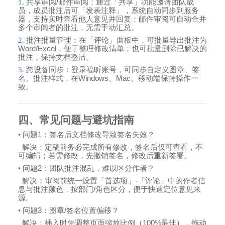
1.
共享审阅
/
邮件审阅：通过「共享」功能邀请团队成
员，成员批注后可「发表注释」，系统自动同步到服务
器，支持实时查看他人意见并回复；邮件审阅可自动合并
多个审阅者的批注，无需手动汇总。
2.
批注批量管理：在「评论」面板中，可批量导出批注为
Word/Excel
，便于整理修改清单；也可批量删除已解决的
批注，保持文档整洁。
3.
跨设备同步：登录福昕账号，可同步自定义图章、签
名、批注样式，在
Windows
、
Mac
、移动端保持操作一
致。
四、常见问题与避坑指南
•
问题
1
：签名后文档修改导致签名失效？
解决：定稿前务必完成所有修改，签名后仅可查看，不
可编辑；若需修改，先撤销签名，修改后重新签署。
•
问题
2
：团队批注混乱，难以区分作者？
解决：审阅前统一设置「首选项」
-
「评论」中的作者信
息与批注颜色，按部门
/
角色区分，便于快速定位意见来
源。
•
问题
3
：图章
/
签名位置偏移？
解决：插入时先调整页面缩放比例（
100%
最佳），拖动