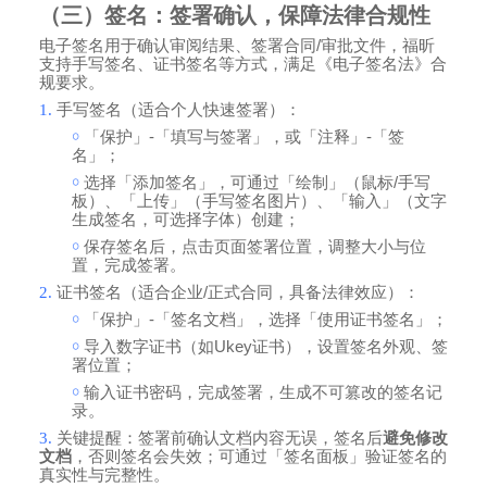
（三）签名：签署确认，保障法律合规性
电子签名用于确认审阅结果、签署合同
/
审批文件，福昕
支持手写签名、证书签名等方式，满足《电子签名法》合
规要求。
1.
手写签名（适合个人快速签署）：
￮
「保护」
-
「填写与签署」，或「注释」
-
「签
名」；
￮
选择「添加签名」，可通过「绘制」（鼠标
/
手写
板）、「上传」（手写签名图片）、「输入」（文字
生成签名，可选择字体）创建；
￮
保存签名后，点击页面签署位置，调整大小与位
置，完成签署。
2.
证书签名（适合企业
/
正式合同，具备法律效应）：
￮
「保护」
-
「签名文档」，选择「使用证书签名」；
￮
导入数字证书（如
Ukey
证书），设置签名外观、签
署位置；
￮
输入证书密码，完成签署，生成不可篡改的签名记
录。
3.
关键提醒：签署前确认文档内容无误，签名后
避免修改
文档
，否则签名会失效；可通过「签名面板」验证签名的
真实性与完整性。