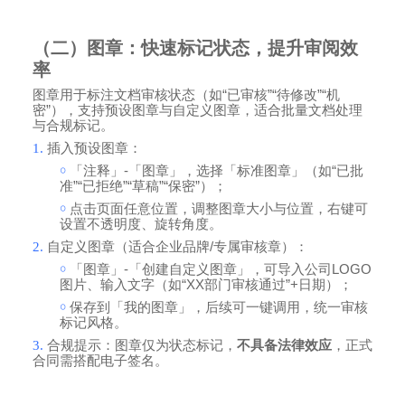
（二）图章：快速标记状态，提升审阅效
率
图章用于标注文档审核状态（如
“
已审核
”“
待修改
”“
机
密
”
），支持预设图章与自定义图章，适合批量文档处理
与合规标记。
1.
插入预设图章：
￮
「注释」
-
「图章」，选择「标准图章」（如
“
已批
准
”“
已拒绝
”“
草稿
”“
保密
”
）；
￮
点击页面任意位置，调整图章大小与位置，右键可
设置不透明度、旋转角度。
2.
自定义图章（适合企业品牌
/
专属审核章）：
￮
「图章」
-
「创建自定义图章」，可导入公司
LOGO
图片、输入文字（如
“XX
部门审核通过
”+
日期）；
￮
保存到「我的图章」，后续可一键调用，统一审核
标记风格。
3.
合规提示：图章仅为状态标记，
不具备法律效应
，正式
合同需搭配电子签名。