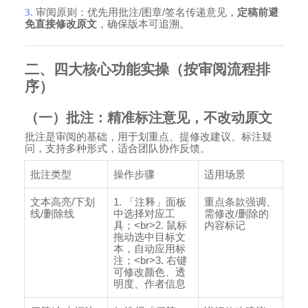
3.
审阅原则：优先用批注
/
图章
/
签名传递意见，
定稿前避
免直接修改原文
，确保版本可追溯。
二、四大核心功能实操（按审阅流程排
序）
（一）批注：精准标注意见，不改动原文
批注是审阅的基础，用于划重点、提修改建议、标注疑
问，支持多种形式，适合团队协作反馈。
批注类型
操作步骤
适用场景
文本高亮
/
下划
1.
「注释」面板
重点条款强调、
线
/
删除线
中选择对应工
需修改
/
删除的
具；
<br>2.
鼠标
内容标记
拖动选中目标文
本，自动应用标
注；
<br>3.
右键
可修改颜色、透
明度、作者信息