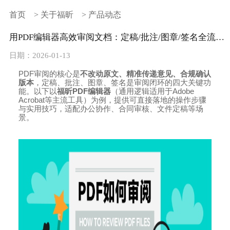
首页
>
关于福昕
>
产品动态
用PDF编辑器高效审阅文档：定稿/批注/图章/签名全流程（附福昕实操）
日期：2026-01-13
PDF
审阅的核心是
不改动原文、精准传递意见、合规确认
版本
，定稿、批注、图章、签名是审阅闭环的四大关键功
能。以下以
福昕
PDF
编辑器
（通用逻辑适用于
Adobe
Acrobat
等主流工具）为例，提供可直接落地的操作步骤
与实用技巧，适配办公协作、合同审核、文件定稿等场
景。