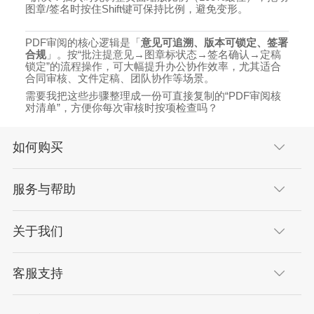
图章
/
签名时按住
Shift
键可保持比例，避免变形。
PDF
审阅的核心逻辑是「
意见可追溯、版本可锁定、签署
合规
」。按
“
批注提意见
→
图章标状态
→
签名确认
→
定稿
锁定
”
的流程操作，可大幅提升办公协作效率，尤其适合
合同审核、文件定稿、团队协作等场景。
需要我把这些步骤整理成一份可直接复制的
“PDF
审阅核
对清单
”
，方便你每次审核时按项检查吗？
如何购买
服务与帮助
关于我们
客服支持