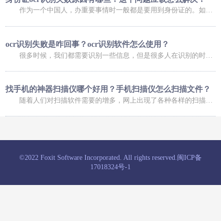
作为一个中国人，办重要事情时一般都是要用到身份证的。如果是在网上办理业务，可能还会用到身份证扫描件。不过，进行扫描时，我们总会碰到这样那样的问题，比如身份证ocr无法正常识别，那么，身份证ocr识别失败原因有哪些？这个问题又应该怎么解决呢？ 身份证ocr识别失败原因有哪些？ 导致身份证识别失败的原因有很多，常
ocr识别失败是咋回事？ocr识别软件怎么使用？
很多时候，我们都需要识别一些信息，但是很多人在识别的时候，发现信息识别失败了，这是咋回事呢，下面小编就给大家介绍一下ocr识别失败是咋回事？ocr识别软件怎么使用？大家可以了解一下。 ocr识别失败是咋回事 1、你的手机倾斜角度过大，造成图像变形严重，在矫正图像变形过程中，会降低图像质量，造成识别率低；
找手机的神器扫描仪哪个好用？手机扫描仪怎么扫描文件？
随着人们对扫描软件需要的增多，网上出现了各种各样的扫描软件，有的扫描软件可以帮助我们找手机，有的扫描软件可以帮助我们扫描文件，今天小编就给大家介绍一下找手机的神器扫描仪哪个好用？手机扫描仪怎么扫描文件？ 找手机的神器扫描仪哪个好用 福昕扫描王功能十分强大，涵盖了多种扫描的功能服务，根据自己的
©2022 Foxit Software Incorporated. All rights reserved.
闽ICP备
17018324号-1