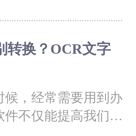
些像是车牌照身份证这
以现在更大软件都上行
ocr扫描识别软件就
别转换？OCR文字
多小伙伴用后都会发现
识别率不是很高，那有
软件能推荐一下呢？
候，经常需要用到办
技术优势
软件不仅能提高我们的
工作质量，OCR文