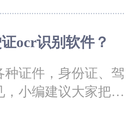
经常要用的一款，怎么
换？OCR文字识别是什
证ocr识别软件？
绍一下。 ocr文
种证件，身份证、驾
）文字识别是指电子设备（例
见，小编建议大家把这
机）检
档，这样以后你只需要
，下面小编给大家介绍