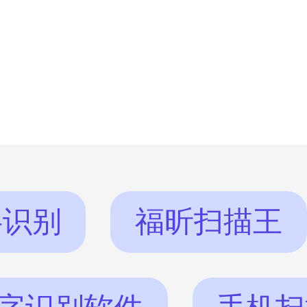
ocr识别软件把身
在手机里，既方便又
身份证识别软件哪
接着往下看。 手机ocr身份证识别软
件推荐哪一款？理由是什
荐福昕扫描王，理
字识别
福昕扫描王