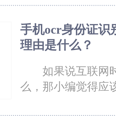
一款专业又好用的行
快来看看吧。 介绍ocr的几大应用
手机ocr身份证
1）文档识别 可以快速高效利用
理由是什么？
OCR技术对文案文
明书、简历、合
如果说互联网时
么，那小编觉得应
智能交通，出门也