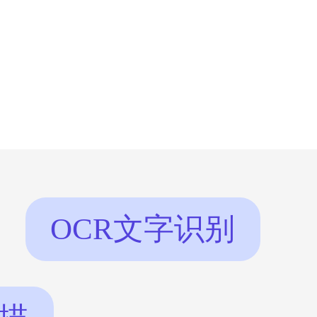
份证转换成电子版保存
安全，那么手机ocr
款比较好呢，我们一起
么 小编推
由如下
OCR文字识别