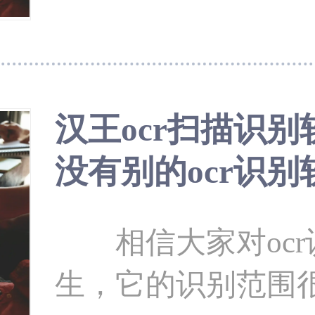
人士。但是每一个
功能都是不一样的
绍一款比较多人使用的e
汉王ocr扫描识
&mdash;&mdash;福昕
没有别的ocr识
ocr识别软件有哪些？ 福昕扫描
一款最出色的文字
相信大家对ocr
松的
生，它的识别范围