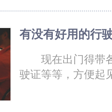
字识别软件是我们
用ocr文字识别转
有没有好用的行驶
么？今天小编就给大家介
字识别转换 OCR（optical character
现在出门得带各
recognition
驶证等等，方便起
如扫描仪或数码相
些证件转变成电子
带上手机就可以了