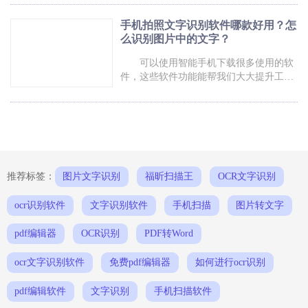
识别文字福昕PDF全能王产品可以
叹不已！想象一下，你只需用手机轻轻一
拍，就可以将图中的文字转化为可编辑的
手机拍照文字识别软件哪款好用？怎
文本，简直就像魔法一般。无论是拍下的
么识别图片中的文字？
菜谱、公告还是书籍上的文字，都能轻松
转化为电子文件。这一创新的手机拍照文
可以使用智能手机下载很多使用的软
字识别技术，不仅大大提高了我们的工作
件，这些软件功能能帮我们大大提升工作
效率，还让我们更轻松地与世界沟通。让
效率。有些软件能够帮我们对文字进行拍
我们一起探索这个神奇的世界吧！手机拍
照扫描。福昕扫描王就为大家介绍，手机
照文字识别福昕PDF全能王产品
拍照文字识别软件哪款好用？ 手机拍
照文字识别软件哪款好用？ 在文字识
别软件中，福昕扫描王是最好用的，它支
持多种文字识别方式，我们可以通过即时
拍照、上传
推荐标签：
图片文字识别
福昕扫描王
OCR文字识别
ocr识别软件
文字识别软件
手机扫描
图片转文字
pdf编辑器
OCR识别
PDF转Word
ocr文字识别软件
免费pdf编辑器
如何进行ocr识别
pdf编辑软件
文字识别
手机扫描软件