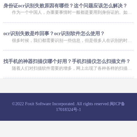
身份证ocr识别失败原因有哪些？这个问题应该怎么解决？
作为一个中国人，办重要事情时一般都是要用到身份证的。如果是在网上办理业务，可能还会用到身份证扫描件。不过，进行扫描时，我们总会碰到这样那样的问题，比如身份证ocr无法正常识别，那么，身份证ocr识别失败原因有哪些？这个问题又应该怎么解决呢？ 身份证ocr识别失败原因有哪些？ 导致身份证识别失败的原因有很多，常
ocr识别失败是咋回事？ocr识别软件怎么使用？
很多时候，我们都需要识别一些信息，但是很多人在识别的时候，发现信息识别失败了，这是咋回事呢，下面小编就给大家介绍一下ocr识别失败是咋回事？ocr识别软件怎么使用？大家可以了解一下。 ocr识别失败是咋回事 1、你的手机倾斜角度过大，造成图像变形严重，在矫正图像变形过程中，会降低图像质量，造成识别率低；
找手机的神器扫描仪哪个好用？手机扫描仪怎么扫描文件？
随着人们对扫描软件需要的增多，网上出现了各种各样的扫描软件，有的扫描软件可以帮助我们找手机，有的扫描软件可以帮助我们扫描文件，今天小编就给大家介绍一下找手机的神器扫描仪哪个好用？手机扫描仪怎么扫描文件？ 找手机的神器扫描仪哪个好用 福昕扫描王功能十分强大，涵盖了多种扫描的功能服务，根据自己的
©2022 Foxit Software Incorporated. All rights reserved.
闽ICP备
17018324号-1