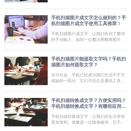
的手机变身“文字侦探”，捕捉一切文字瞬
间。无需复制粘贴，无需费心打字，只需
轻轻一扫，手机就能自动转化文字，让你
手机扫描图片成文字怎么做到的？手
的生活更加便捷高效。不管是文档资料、
机扫描图片成文字使用工具推荐！
名片信息还是书籍摘抄，手机扫描提取文
字将为你解放双手，解决一切繁琐的文字
手机扫描图片成文字，让我们告别了繁琐
处理问题。快来体验这项神奇的技术吧，
的手动输入，如同一位魔法师般将图片中
让你的手机倍增智慧，让你的生活更加轻
的信息转化成了文字，简直是科技的奇
松畅快！手机扫描提取文字福昕PDF全能
迹！无论是照片上的菜谱、书籍中的重要
王产品提供了手机扫描提取文字的
段落，甚至是会议纪要，手机扫描图片成
手机扫描图片能提取文字吗？手机扫
文字的功能可谓方便至极。不再为手写潦
描图片如何提取文字？
草而苦恼，也不必费心去记忆那些错综复
杂的笔记。只需轻轻一扫，手机就能瞬间
当今社会，手机已经成为我们生活中不可
识别并转化成文字，让我们的生活和工作
或缺的一部分。它们不仅仅是通讯工具，
更加高效便捷。想象一下，你将如何利用
更是我们的随身助手。在日常生活中，我
这项神奇的技术来提升自己的生活品质
们经常遇到需要提取文字的情况，比如扫
呢？让我们一起探索手机扫描图片
描图片中的文字信息。而现在，有一种神
手机扫描转换成文字？方便实用吗？
奇的功能可以帮助我们轻松实现这一目标
手机扫描转换成文字？有哪些应用场
——手机扫描图片提取文字！无需繁琐的
景？
步骤和麻烦的操作，只需用手机拍照，几
手机扫描转换成文字，让我们的生活变得
秒钟即可将图片中的文字转化为可编辑的
更加便利。就像是一位随身秘书，它不仅
文本。不论是学习、工作还是日常生活，
能够帮我们轻松记录重要资料，还能将纸