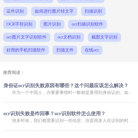
证件识别
如何进行图片转文字
扫描识别
OCR字符识别
图片识别
ocr扫描识别软件
ocr图片文字识别软件
ocr文档识别
截图文字识别
好用的手机扫描软件
扫描文件
在线ocr
推荐阅读：
身份证ocr识别失败原因有哪些？这个问题应该怎么解决？
作为一个中国人，办重要事情时一般都是要用到身份证的。如果是在网上办理业务，可能还会用到身份证扫描件。不过，进行扫描时，我们总会碰到这样那样的问题，比如身份证ocr无法正常识别，那么，身份证ocr识别失败原因有哪些？这个问题又应该怎么解决呢？ 身份证ocr识别失败原因有哪些？ 导致身份证识别失败的原因有很多，常
ocr识别失败是咋回事？ocr识别软件怎么使用？
很多时候，我们都需要识别一些信息，但是很多人在识别的时候，发现信息识别失败了，这是咋回事呢，下面小编就给大家介绍一下ocr识别失败是咋回事？ocr识别软件怎么使用？大家可以了解一下。 ocr识别失败是咋回事 1、你的手机倾斜角度过大，造成图像变形严重，在矫正图像变形过程中，会降低图像质量，造成识别率低；