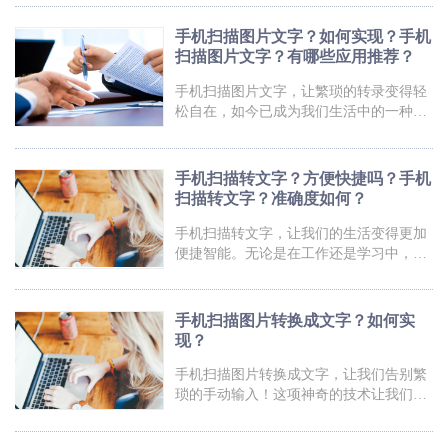
这项功能都能为我们节省大量的时间和精
质文件瞬间转化为电子文本。不管是在会
力。想要了解更多关于手
议上抓紧每个细节，还是在学习中高效提
手机扫描图片文字？如何实现？手机
取知识，这项神奇的技术都能为我们省时
扫描图片文字？有哪些应用推荐？
省力。告别了繁琐的手动输入，现在只需
一部手机，扫描即可，妙不可言。让我们
手机扫描图片文字，让繁琐的转录变得轻
一起来探索这项技术的魅力吧！手机扫描
松自在，如今已成为我们生活中的一种必
转换成文字福昕PDF全能王产品提供了强
备技能。想象一下，你不再需要费心手动
大的手机扫描转换成文字功能。用户只需
输入大段文字，只需用手机拍照后轻轻一
打开这个工具手机应用，选
扫，文字瞬间呈现在屏幕上，是不是感觉
手机扫描转文字？方便快捷吗？手机
世界顿时变得更加便捷了呢？这项神奇的
扫描转文字？准确度如何？
技术不仅能够为我们节省大量时间和精
力，还能在课堂、会议室等场合助你事半
手机扫描转文字，让我们的生活变得更加
功倍。无论是学习、工作还是生活，手机
便捷智能。无论是在工作还是学习中，我
扫描图片文字都成为了我们随身的“秘
们总会遇到大量的纸质文件需要整理、转
书”，为我们带来了前所未有的便利。让我
录，这个时候，手机扫描转文字就像是一
们一起来探索这个令人心动的
位灵巧的助手，轻松帮我们完成繁琐的任
手机扫描图片转换成文字？如何实
务。想象一下，在公交车上突然来了个灵
现？
感，但你却没有纸和笔，别担心！只需拿
出手机扫描转文字的功能，即刻将灵感化
手机扫描图片转换成文字，让我们告别繁
为文字，留下一段美妙的思绪。或许你还
琐的手动输入！这项神奇的技术让我们的
会遇到一些难以辨认的字迹，但放心，手
生活变得更加轻松便捷。无论是需要转录
机扫描转文字具备强大的识别能力，即使
笔记、整理文件还是翻译文字，只需一部