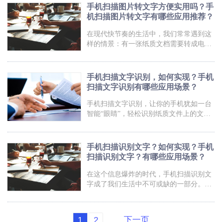
是最模糊的字迹也能被准确转换为文
智能手机，就能快速搞定。想象一下，你
手机扫描图片转文字方便实用吗？手
在旅途中看到一段外语文字，通过手机扫
机扫描图片转文字有哪些应用推荐？
描图片转换成文字，瞬间就能理解含义，
不再为语言障碍困扰；或是你在会议上听
在现代快节奏的生活中，我们常常遇到这
取重要演讲，手机扫描图片转换成文字，
样的情景：有一张纸质文档需要转成电子
即刻记录下每个细节，再也不用担心错过
版，但又不得不花费大量时间手动输入文
任何重要信息。手机扫描图片转换成文
字。这时候，如果有一种神奇的工具，能
字，让我们的数字化时代更加智能高
够让我们的手机变身“扫描仪”，将图片瞬
手机扫描文字识别，如何实现？手机
间转化为文字，岂不是方便又高效？幸运
扫描文字识别有哪些应用场景？
的是，科技的进步让这个美好的愿景成为
现实！现如今，只需简单几步操作，我们
手机扫描文字识别，让你的手机犹如一台
的手机就能轻松扫描图片，将文字识别出
智能“眼睛”，轻松识别纸质文件上的文
来。想象一下，在不知不觉间，你从“手写
字，让信息“化腐朽为神奇”。不再为手写
字时代”踏入了“智能时代”，让我们一起揭
笔记捉急，不再为重要文件无法编辑而烦
开这个神奇的手机扫描图片转文
恼。想象一下，只需一部手机，就能实现
手机扫描识别文字？如何实现？手机
文字识别、编辑、存储的全过程，真是科
扫描识别文字？有哪些应用场景？
技的魅力啊！快来感受一下，手机扫描文
字识别带给你的便利和惊喜吧！手机扫描
在这个信息爆炸的时代，手机扫描识别文
文字识别福昕PDF全能王产品提供了强大
字成了我们生活中不可或缺的一部分。不
的手机扫描文字识别功能。用户只需打开
再需要繁琐的手工输入，只需要轻轻一
全能王APP，选择扫描功能，将手机对准
扫，文字瞬间被识别。这项神奇的技术不
需要识别的文字，点击拍照按钮即
仅为我们节省了大量时间，还让我们从繁
下一页
1
2