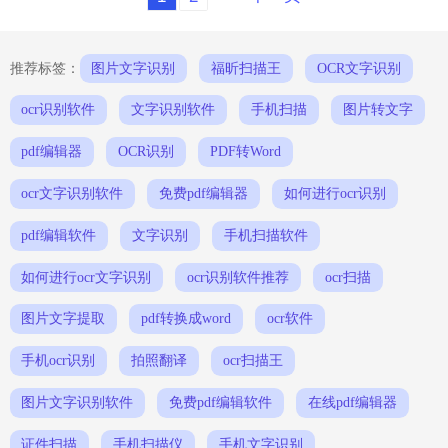
重的劳动中解放出来。无论是在学习、工
作还是生活中，手机扫描识别文字都能帮
助我们快速获取所需信息，让我们的生活
更加便捷。现在，让我们一起走进这个充
推荐标签：
图片文字识别
福昕扫描王
OCR文字识别
满惊喜的数字化世界吧！手机扫描识别文
字福昕PDF全能王是一款功能强大的PDF
ocr识别软件
文字识别软件
手机扫描
图片转文字
编辑和管理工具。它不仅可
pdf编辑器
OCR识别
PDF转Word
ocr文字识别软件
免费pdf编辑器
如何进行ocr识别
pdf编辑软件
文字识别
手机扫描软件
如何进行ocr文字识别
ocr识别软件推荐
ocr扫描
图片文字提取
pdf转换成word
ocr软件
手机ocr识别
拍照翻译
ocr扫描王
图片文字识别软件
免费pdf编辑软件
在线pdf编辑器
证件扫描
手机扫描仪
手机文字识别