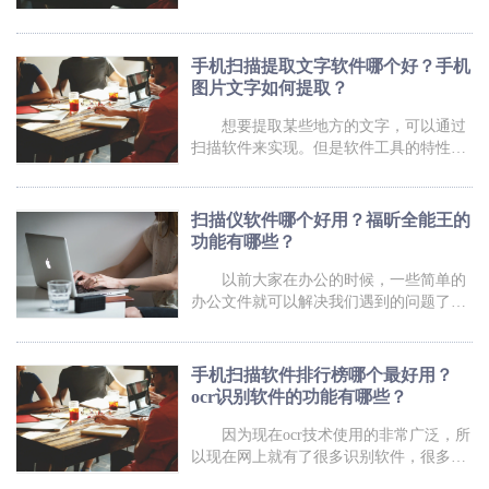
通过软件工具来实现。但是对于很多人来
说并不清楚什么文字扫描软件好用，福昕
扫描王就来做个完整的介绍。 什么文
手机扫描提取文字软件哪个好？手机
字扫描软件好用？ 福昕扫描王是比较
图片文字如何提取？
好用的一款识别软件，它有很多的功能。
1、OCR文字识别 多种场景中
想要提取某些地方的文字，可以通过
扫描软件来实现。但是软件工具的特性可
能大家并不了解，因此也不知道手机扫描
提取文字软件哪个好。针对这个问题福昕
扫描王就来做个详细的介绍。 手机扫
扫描仪软件哪个好用？福昕全能王的
描提取文字软件哪个好？ 1、福昕扫
功能有哪些？
描王可以扫描记录日常所需，还拥有文字
识别功能，能够扫描识别提取出图片里的
以前大家在办公的时候，一些简单的
文字。
办公文件就可以解决我们遇到的问题了，
随着社会不断的发展，我们使用的办公软
件也越来越多了，今天小编就给大家介绍
一下扫描仪软件哪个好用？福昕扫描王的
手机扫描软件排行榜哪个最好用？
功能有哪些？ 扫描仪软件哪个好用
ocr识别软件的功能有哪些？
福昕扫描王是操作简单是便捷实用的
掌上手机扫描仪app，清晰的页面设计方便
因为现在ocr技术使用的非常广泛，所
大家进行功能
以现在网上就有了很多识别软件，很多人
都想知道哪个识别软件排第一，哪个识别