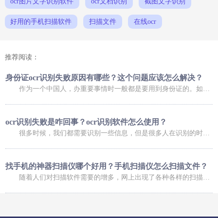
ocr图片文字识别软件
ocr文档识别
截图文字识别
好用的手机扫描软件
扫描文件
在线ocr
推荐阅读：
身份证ocr识别失败原因有哪些？这个问题应该怎么解决？
作为一个中国人，办重要事情时一般都是要用到身份证的。如果是在网上办理业务，可能还会用到身份证扫描件。不过，进行扫描时，我们总会碰到这样那样的问题，比如身份证ocr无法正常识别，那么，身份证ocr识别失败原因有哪些？这个问题又应该怎么解决呢？ 身份证ocr识别失败原因有哪些？ 导致身份证识别失败的原因有很多，常
ocr识别失败是咋回事？ocr识别软件怎么使用？
很多时候，我们都需要识别一些信息，但是很多人在识别的时候，发现信息识别失败了，这是咋回事呢，下面小编就给大家介绍一下ocr识别失败是咋回事？ocr识别软件怎么使用？大家可以了解一下。 ocr识别失败是咋回事 1、你的手机倾斜角度过大，造成图像变形严重，在矫正图像变形过程中，会降低图像质量，造成识别率低；
找手机的神器扫描仪哪个好用？手机扫描仪怎么扫描文件？
随着人们对扫描软件需要的增多，网上出现了各种各样的扫描软件，有的扫描软件可以帮助我们找手机，有的扫描软件可以帮助我们扫描文件，今天小编就给大家介绍一下找手机的神器扫描仪哪个好用？手机扫描仪怎么扫描文件？ 找手机的神器扫描仪哪个好用 福昕扫描王功能十分强大，涵盖了多种扫描的功能服务，根据自己的