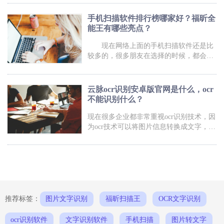
软件好用，今天小编就给大家介绍一下手
机扫描软件排行榜哪个最好用？ocr识别软
手机扫描软件排行榜哪家好？福昕全
件的功能有哪些？ 手机扫描软件排行
能王有哪些亮点？
榜哪个最好用 福昕扫描王拥有17亿人
下载使用的扫描智能软件，可以将图片中
现在网络上面的手机扫描软件还是比
的文字进
较多的，很多朋友在选择的时候，都会看
下手机扫描软件排行榜的情况，那么手机
扫描软件排行榜哪家好？福昕扫描王有哪
些亮点呢？下面就来说说。 手机扫描
云脉ocr识别安卓版官网是什么，ocr
软件排行榜哪家好？ 手机扫描软件排
不能识别什么？
行榜上的软件比较多，建议大家选择福昕
扫描王；福昕扫描王可以帮助用户快速扫
现在很多企业都非常重视ocr识别技术，因
描照片，转化为
为ocr技术可以将图片信息转换成文字，提
升工作效率，而有一款好的软件更是使我
们的工作效率如虎添翼，那么云脉ocr识别
安卓版官网是什么呢？ocr又不能识别什么
呢？今天小编为你带来答案 云脉ocr
识别安卓版官网是什么 福昕扫描王是
全能的OCR图片文字识别软件，是一款基
于Windows系统
推荐标签：
图片文字识别
福昕扫描王
OCR文字识别
ocr识别软件
文字识别软件
手机扫描
图片转文字