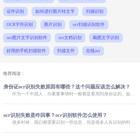
证件识别
如何进行图片转文字
扫描识别
OCR字符识别
图片识别
ocr扫描识别软件
ocr图片文字识别软件
ocr文档识别
截图文字识别
好用的手机扫描软件
扫描文件
在线ocr
推荐阅读：
身份证ocr识别失败原因有哪些？这个问题应该怎么解决？
作为一个中国人，办重要事情时一般都是要用到身份证的。如果是在网上办理业务，可能还会用到身份证扫描件。不过，进行扫描时，我们总会碰到这样那样的问题，比如身份证ocr无法正常识别，那么，身份证ocr识别失败原因有哪些？这个问题又应该怎么解决呢？ 身份证ocr识别失败原因有哪些？ 导致身份证识别失败的原因有很多，常
ocr识别失败是咋回事？ocr识别软件怎么使用？
很多时候，我们都需要识别一些信息，但是很多人在识别的时候，发现信息识别失败了，这是咋回事呢，下面小编就给大家介绍一下ocr识别失败是咋回事？ocr识别软件怎么使用？大家可以了解一下。 ocr识别失败是咋回事 1、你的手机倾斜角度过大，造成图像变形严重，在矫正图像变形过程中，会降低图像质量，造成识别率低；