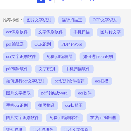
件怎么样？ 福昕扫描王是一款识别文
字、扫描图片的工具类软件，可以代替一
般的扫描仪使用，只用一部手机就可以实
现文字识别，文字扫
推荐标签：
图片文字识别
福昕扫描王
OCR文字识别
ocr识别软件
文字识别软件
手机扫描
图片转文字
pdf编辑器
OCR识别
PDF转Word
ocr文字识别软件
免费pdf编辑器
如何进行ocr识别
pdf编辑软件
文字识别
手机扫描软件
如何进行ocr文字识别
ocr识别软件推荐
ocr扫描
图片文字提取
pdf转换成word
ocr软件
手机ocr识别
拍照翻译
ocr扫描王
图片文字识别软件
免费pdf编辑软件
在线pdf编辑器
证件扫描
手机扫描仪
手机文字识别