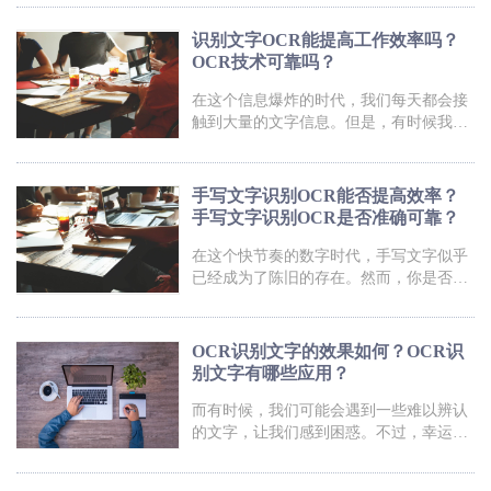
扫描文字识别OCR都能帮你搞定！赶快来
一张模糊不清的图片中包含了我们想要的
体验一下吧，让这项技术成为你生活中
文字信息。这时候，文字OCR识别就派上
识别文字OCR能提高工作效率吗？
了用场！它可以轻松地将图片中的文字提
OCR技术可靠吗？
取出来，让我们不再被语言难关所困扰。
无论是读外文论文还是翻译资料，文字
在这个信息爆炸的时代，我们每天都会接
OCR识别都能帮助我们节省大量的时间和
触到大量的文字信息。但是，有时候我们
精力。现在，让我们一起来探索文字OCR
可能会遇到一些无法辨认的文字，让我们
识别的神奇之处吧！文字ocr识别福昕PDF
感到非常困扰。幸运的是，现在有一种神
全能王产品提供了强大的文字O
奇的技术可以帮助我们解决这个问题，那
手写文字识别OCR能否提高效率？
就是识别文字OCR技术！它可以通过扫
手写文字识别OCR是否准确可靠？
描、拍照等方式将文字转化为可编辑的电
子文档，让我们轻松摆脱繁琐的手工输
在这个快节奏的数字时代，手写文字似乎
入。想象一下，你只需用手机拍下一张菜
已经成为了陈旧的存在。然而，你是否曾
单，OCR技术就能帮你自动识别出菜品和
经想过，如果有一种神奇的技术能够将你
价格，省去了翻译的麻烦。不仅如此，
手写的字迹瞬间转化为可编辑的电子文
OCR技术还可以应用于身份证识别、银
件，那该多么方便！OCR技术就是这样一
OCR识别文字的效果如何？OCR识
种令人惊叹的创新，它能够以闪电般的速
别文字有哪些应用？
度识别你的手写文字，并将其转化为可搜
索、可编辑的文本。不再需要费神去整理
而有时候，我们可能会遇到一些难以辨认
笔记、填写表格或手动录入文字，OCR技
的文字，让我们感到困惑。不过，幸运的
术带给我们的是自由、高效和便利。快来
是，现在有一种神奇的技术——OCR识别
一起探索这个让人惊叹的手写文字识别
文字，可以帮助我们轻松解决这个问题。