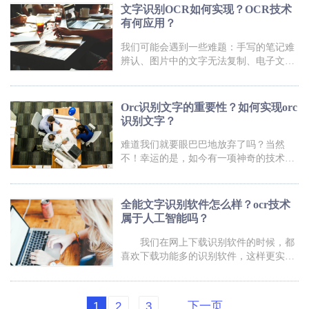
OCR世界吧！手写文字识别ocr福
OCR识别文字是一种基于光学原理的技
文字识别OCR如何实现？OCR技术
术，能够将印刷体或手写体的文字转化为
有何应用？
可编辑的电子文本。它不仅快速准确，而
且操作简便，只需用手机拍照或扫描文件
我们可能会遇到一些难题：手写的笔记难
即可完成识别。无论是在学习、工作还是
辨认、图片中的文字无法复制、电子文档
生活中，OCR识别文字都能为我们提供极
需要编辑……这些问题简直让人头疼！但
大的帮助。
是，现在有了一种神奇的技术，它可以帮
助我们解决这些问题，那就是文字识别
Orc识别文字的重要性？如何实现orc
OCR技术。只需将图片或扫描件上传到软
识别文字？
件中，它就能自动识别出文字内容，并且
可以对其进行编辑、复制、翻译等操作。
难道我们就要眼巴巴地放弃了吗？当然
无论是工作中的资料整理，还是学习中的
不！幸运的是，如今有一项神奇的技术
笔记整理，文字识别OCR都能为我们节省
——ORC识别文字，它能够轻松解决我们
大量
的困扰。无论是潦草的手写字还是模糊的
印刷体，只需一张照片，它就能将文字瞬
全能文字识别软件怎么样？ocr技术
间转化为可编辑的文本。别再为看不清而
属于人工智能吗？
苦恼了，让我们一起揭开ORC识别文字的
神秘面纱，探索这项令人惊叹的科技吧！
我们在网上下载识别软件的时候，都
orc
喜欢下载功能多的识别软件，这样更实
用，今天小编就给大家介绍一下全能文字
识别软件怎么样？ocr技术属于人工智能
吗？大家可以了解一下。 文字识别软
下一页
1
2
3