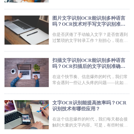
想要的文字信息，但却无法直接复制粘
贴。这可真是太让人头疼了！不过，现在
有一种神奇的技术，可以帮你解决这个难
图片文字识别OCR能识别多种语言
题！它就是图片识别文字OCR技术。只需
吗？OCR技术对手写文字识别准确
要将图片拍下或上传到电脑，这个技术就
吗？
能够自动识别出图片中的文字，并转化为
你是否厌倦了手动输入文字？是否曾遇到
可编辑的文本。想象一下，以后再也不用
过繁琐的文字转录工作？别担心，现在有
手动输入那些漫长的文字了，仅仅一张图
了一项神奇的技术——图片文字识别
片就能搞定！这简直是科技进步的奇迹
OCR！它可以轻松将图片中的文字提取出
啊！不信你就试试看，你会被这项技术的
来，让繁杂的转录工作瞬间变得简单易
扫描文字识别OCR能识别多种语言
行。不管是扫描文档、名片、菜单还是书
吗？OCR扫描后的文字识别准确
籍，只需一拍即可自动识别，真是方便到
吗？
不要不要的！想象一下，你再也不用费心
在这个快节奏、信息爆炸的时代，我们常
手动输入长篇文章，只需利用这项智能技
常会遇到一些让人头疼的问题——比如不
术，省时省力又准确。赶紧来了解一下这
知道如何快速识别一篇长文、一张图片中
个令人惊叹的图片文字识别OCR吧！图片
的文字。但是别担心，现在有了一种神奇
文字识别ocr福昕PDF全能王产品具备强大
的技术，它可以帮你解决这个难题！它就
文字OCR识别能提高效率吗？OCR
是扫描文字识别OCR技术！通过这项技
识别技术有哪些应用？
术，你只需要用手机拍下或者上传一张图
片，转眼间，文字就会被识别出来，让你
在这个信息爆炸的时代，我们每天都会接
轻松获得所需信息。不管是想要复制编辑
触到大量的文字内容。可是，有些时候我
一篇文章，还是需要翻译一段外语文本，
们遇到了一篇看不懂的外文文章，或者是