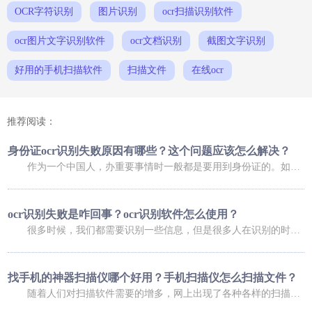
OCR字符识别
图片识别
ocr扫描识别软件
ocr图片文字识别软件
ocr文档识别
截图文字识别
好用的手机扫描软件
扫描文件
在线ocr
推荐阅读：
身份证ocr识别失败原因有哪些？这个问题应该怎么解决？
作为一个中国人，办重要事情时一般都是要用到身份证的。如果是在网上办理业务，可能还会用到身份证扫描件。不过，进行扫描时，我们总会碰到这样那样的问题，比如身份证ocr无法正常识别，那么，身份证ocr识别失败原因有哪些？这个问题又应该怎么解决呢？ 身份证ocr识别失败原因有哪些？ 导致身份证识别失败的原因有很多，常
ocr识别失败是咋回事？ocr识别软件怎么使用？
很多时候，我们都需要识别一些信息，但是很多人在识别的时候，发现信息识别失败了，这是咋回事呢，下面小编就给大家介绍一下ocr识别失败是咋回事？ocr识别软件怎么使用？大家可以了解一下。 ocr识别失败是咋回事 1、你的手机倾斜角度过大，造成图像变形严重，在矫正图像变形过程中，会降低图像质量，造成识别率低；
找手机的神器扫描仪哪个好用？手机扫描仪怎么扫描文件？
随着人们对扫描软件需要的增多，网上出现了各种各样的扫描软件，有的扫描软件可以帮助我们找手机，有的扫描软件可以帮助我们扫描文件，今天小编就给大家介绍一下找手机的神器扫描仪哪个好用？手机扫描仪怎么扫描文件？ 找手机的神器扫描仪哪个好用 福昕扫描王功能十分强大，涵盖了多种扫描的功能服务，根据自己的